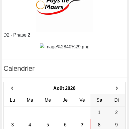
D2 - Phase 2
Calendrier
Août 2026
Lu
Ma
Me
Je
Ve
Sa
Di
1
2
3
4
5
6
7
8
9