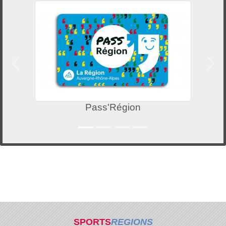
Précedent
Suiv
Pass'Région
SPORTS
REGIONS